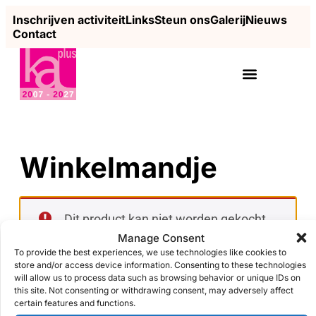
Inschrijven activiteit
Links
Steun ons
Galerij
Nieuws
Contact
Winkelmandje
Dit product kan niet worden gekocht.
Manage Consent
To provide the best experiences, we use technologies like cookies to
store and/or access device information. Consenting to these technologies
will allow us to process data such as browsing behavior or unique IDs on
Je winkelwagen is momenteel leeg.
this site. Not consenting or withdrawing consent, may adversely affect
certain features and functions.